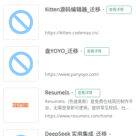
Kitten源码编辑器_迁移
-
查看详情
https://kitten.codemao.cn/
盘YOYO_迁移
-
查看详情
https://www.panyoyo.com/
ResumeIs
-
查看详情
ResumeIs（热速美斯）是免费在线简历制作平
台，无需登录即可使用。提供常见校招、社
招、应届生、互联网、金融等行业专业简历模
https://www.resumeis.com/home
板，支持拖拽排版、自定义颜色字体、AI 内容
优化。可导出高清无水印 PDF/Word，适配
DeepSeek 实用集成_迁移
-
ATS 招聘系统，全程本地编辑保护隐私，是求