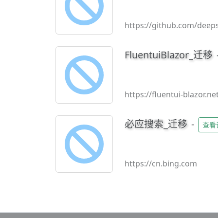
https://github.com/dee
FluentuiBlazor_迁移
https://fluentui-blazor.ne
必应搜索_迁移
-
查看
https://cn.bing.com