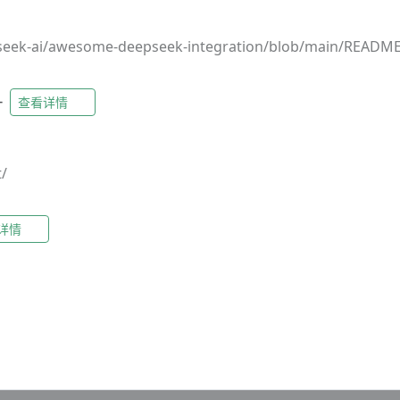
pseek-ai/awesome-deepseek-integration/blob/main/READM
-
查看详情
t/
详情