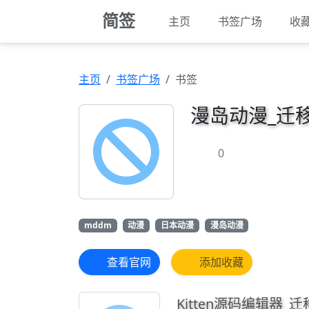
简签
主页
书签广场
收
主页
书签广场
书签
漫岛动漫_迁
0
mddm
动漫
日本动漫
漫岛动漫
查看官网
添加收藏
Kitten源码编辑器_迁