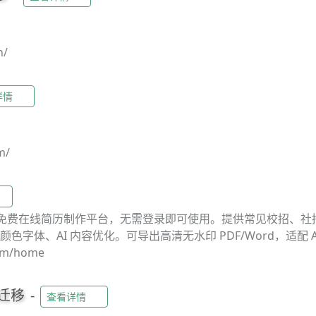
n/
详情
m/
斯）是免费在线简历制作平台，无需登录即可使用。提供常见校招、
色字体、AI 内容优化。可导出高清无水印 PDF/Word，适配
求职通过率的高效工具。
com/home
_迁移
-
查看详情